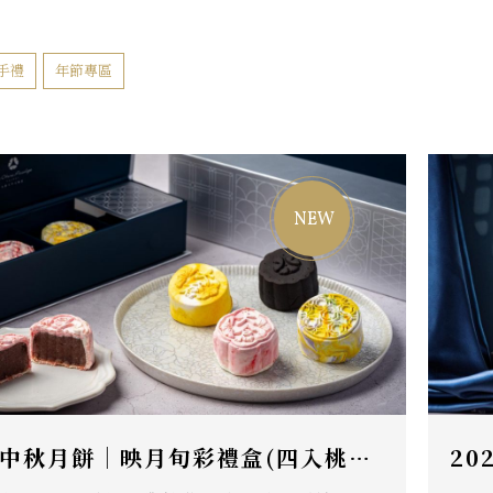
手禮
年節專區
2026中秋月餅｜映月旬彩禮盒(四入桃山月餅)