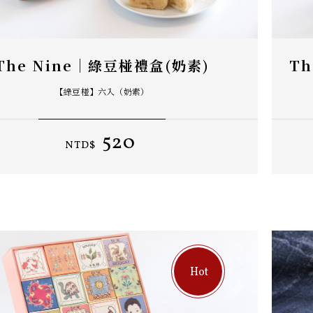
The Nine｜綠豆椪禮盒(奶素)
T
【綠豆椪】六入（奶素）
520
NTD$