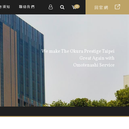
0
物須知
聯絡我們
回官網
We make The Okura Prestige Taipei
Great Again with
Omotenashi Service