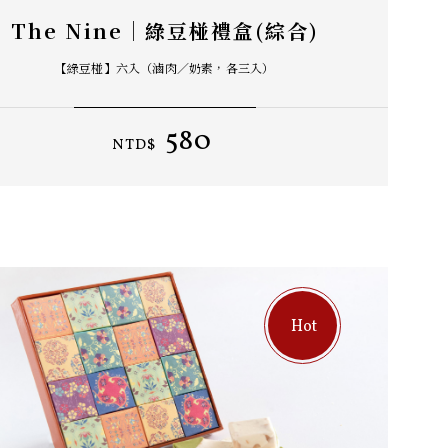
The Nine｜綠豆椪禮盒(綜合)
【綠豆椪】六入（滷肉／奶素，各三入）
580
NTD$