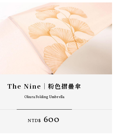
The Nine｜粉色摺疊傘
Okura Folding Umbrella
600
NTD$