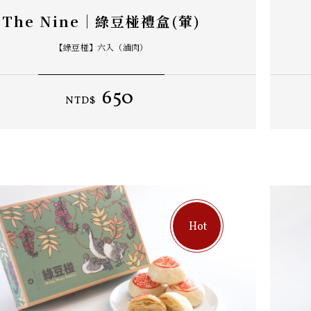
The Nine｜綠豆椪禮盒(葷)
【綠豆椪】六入（滷肉）
650
NTD$