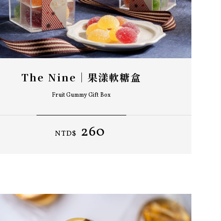
The Nine｜果漾軟糖盒
Fruit Gummy Gift Box
260
NTD$