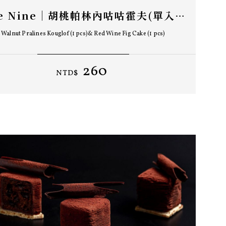
The Nine｜胡桃帕林內咕咕霍夫(單入)& 紅酒無花果蛋糕(單入)
Walnut Pralines Kouglof(1 pcs)& Red Wine Fig Cake (1 pcs)
260
NTD$