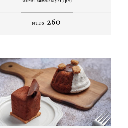
Walnut Pralines Kouglof(2 pcs)
260
NTD$