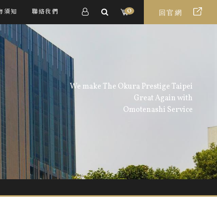
0
物須知
聯絡我們
回官網
We make The Okura Prestige Taipei
Great Again with
Omotenashi Service