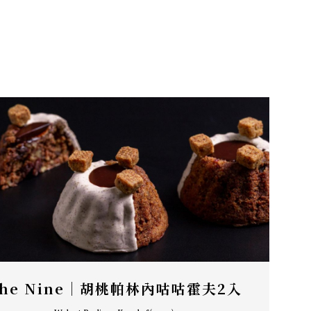
he Nine｜胡桃帕林內咕咕霍夫2入