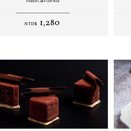
Pound Cake Gift Box
1,280
NTD$