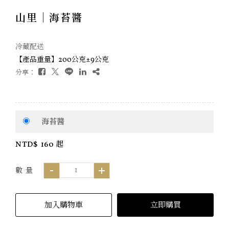
山里｜海苔醬
冷藏配送
【產品重量】200公克±9公克
分享：
海苔醬
NTD$
160 起
數 量
加入購物車
立即購買