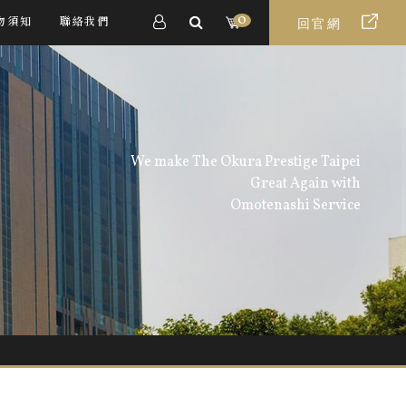
0
物須知
聯絡我們
回官網
We make The Okura Prestige Taipei
Great Again with
Omotenashi Service