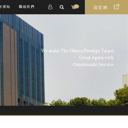
0
物須知
聯絡我們
回官網
We make The Okura Prestige Taipei
Great Again with
Omotenashi Service